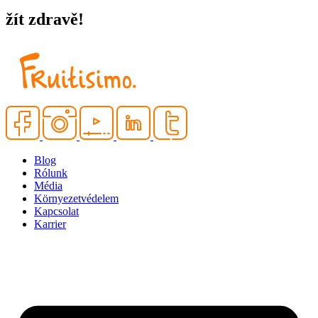
žít zdravě!
Blog
Rólunk
Média
Környezetvédelem
Kapcsolat
Karrier