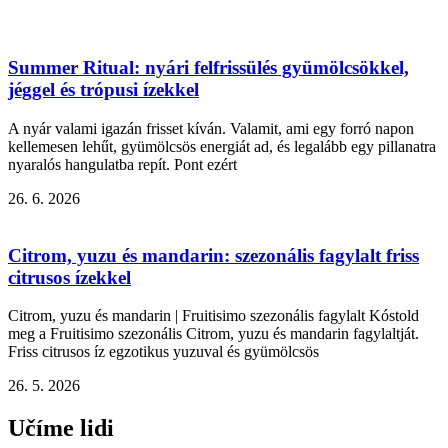
Summer Ritual: nyári felfrissülés gyümölcsökkel,
jéggel és trópusi ízekkel
A nyár valami igazán frisset kíván. Valamit, ami egy forró napon
kellemesen lehűt, gyümölcsös energiát ad, és legalább egy pillanatra
nyaralós hangulatba repít. Pont ezért
26. 6. 2026
Citrom, yuzu és mandarin: szezonális fagylalt friss
citrusos ízekkel
Citrom, yuzu és mandarin | Fruitisimo szezonális fagylalt Kóstold
meg a Fruitisimo szezonális Citrom, yuzu és mandarin fagylaltját.
Friss citrusos íz egzotikus yuzuval és gyümölcsös
26. 5. 2026
Učíme lidi