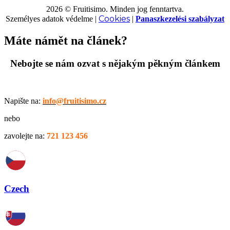
2026 © Fruitisimo. Minden jog fenntartva.
Cookies
Személyes adatok védelme
|
|
Panaszkezelési szabályzat
Máte námět na článek?
Nebojte se nám ozvat s nějakým pěkným článkem
Napište na:
info@fruitisimo.cz
nebo
zavolejte na:
721 123 456
Czech