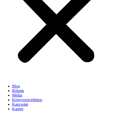
Blog
Rólunk
Média
Környezetvédelem
Kapcsolat
Karrier