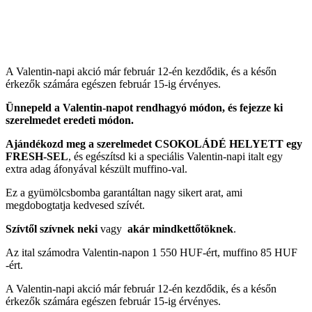
A Valentin-napi akció már február 12-én kezdődik, és a későn
érkezők számára egészen február 15-ig érvényes.
Ünnepeld a Valentin-napot rendhagyó módon, és fejezze ki
szerelmedet eredeti módon.
Ajándékozd meg a szerelmedet CSOKOLÁDÉ HELYETT egy
FRESH-SEL
, és egészítsd ki a speciális Valentin-napi italt egy
extra adag áfonyával készült muffino-val.
Ez a gyümölcsbomba garantáltan nagy sikert arat, ami
megdobogtatja kedvesed szívét.
Szívtől szívnek neki
vagy
akár mindkettőtöknek
.
Az ital számodra Valentin-napon 1 550 HUF-ért, muffino 85 HUF
-ért.
A Valentin-napi akció már február 12-én kezdődik, és a későn
érkezők számára egészen február 15-ig érvényes.