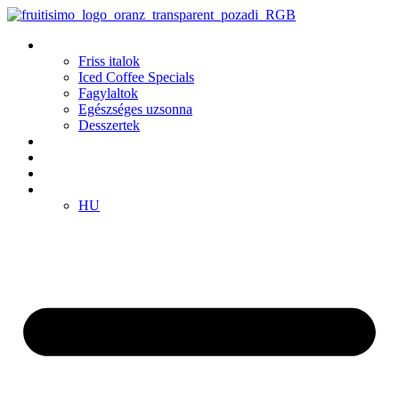
Ugrás
a
Termékek
tartalomhoz
Friss italok
Iced Coffee Specials
Fagylaltok
Egészséges uzsonna
Desszertek
Fiókok
Klub
Franchise
HU
HU