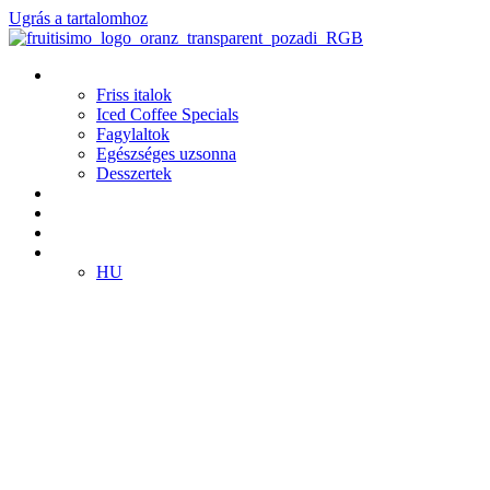
Ugrás a tartalomhoz
Termékek
Friss italok
Iced Coffee Specials
Fagylaltok
Egészséges uzsonna
Desszertek
Fiókok
Klub
Franchise
HU
HU