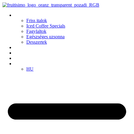
Ugrás
a
Termékek
tartalomhoz
Friss italok
Iced Coffee Specials
Fagylaltok
Egészséges uzsonna
Desszertek
Fiókok
Klub
Franchise
HU
HU