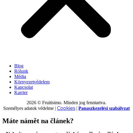
Blog
Rólunk
Média
Környezetvédelem
Kapcsolat
Karrier
2026 © Fruitisimo. Minden jog fenntartva.
Cookies
Személyes adatok védelme
|
|
Panaszkezelési szabályzat
Máte námět na článek?