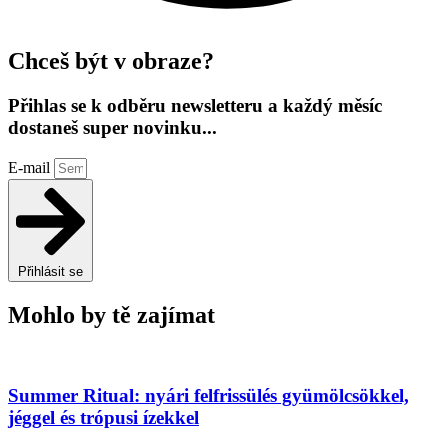
Chceš být v obraze?
Přihlas se k odběru newsletteru a každý měsíc
dostaneš super novinku...
E-mail
Přihlásit se
Mohlo by tě zajímat
Summer Ritual: nyári felfrissülés gyümölcsökkel,
jéggel és trópusi ízekkel