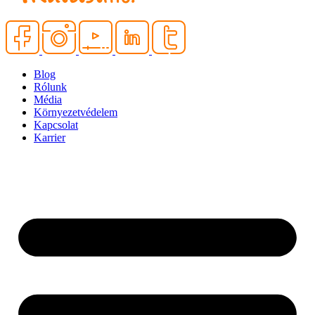
Blog
Rólunk
Média
Környezetvédelem
Kapcsolat
Karrier