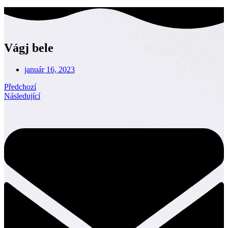
Vágj bele
január 16, 2023
Předchozí
Následující