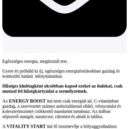
Egészséges energia, megtisztult test.
Gyere és próbáld ki új, egészséges energiaforrásokban gazdag és
testtisztító hatású idényitalainkat.
Hűséges klubtagként olcsóbban kapod ezeket az italokat, csak
mutasd fel hűségkártyádat a személyzetnek.
Az
ENERGY BOOST
ital nem csak energiát ad. C-vitaminban
gazdag, a szervezetet számos antioxidánssal ellátó, vérnyomást és
koleszterinszintet csökkentő mandarint tartalmaz. Az italban
népszerű mangót, narancsot, citromot és almát is találsz.
A
VITALITY START
ital fő összetevője a hólyaggyulladásra