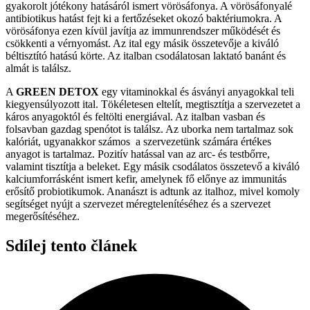
gyakorolt jótékony hatásáról ismert vörösáfonya. A vörösáfonyalé
antibiotikus hatást fejt ki a fertőzéseket okozó baktériumokra. A
vörösáfonya ezen kívül javítja az immunrendszer működését és
csökkenti a vérnyomást. Az ital egy másik összetevője a kiváló
béltisztító hatású körte. Az italban csodálatosan laktató banánt és
almát is találsz.
A
GREEN DETOX
egy vitaminokkal és ásványi anyagokkal teli
kiegyensúlyozott ital. Tökéletesen eltelít, megtisztítja a szervezetet a
káros anyagoktól és feltölti energiával. Az italban vasban és
folsavban gazdag spenótot is találsz. Az uborka nem tartalmaz sok
kalóriát, ugyanakkor számos a szervezetünk számára értékes
anyagot is tartalmaz. Pozitív hatással van az arc- és testbőrre,
valamint tisztítja a beleket. Egy másik csodálatos összetevő a kiváló
kalciumforrásként ismert kefir, amelynek fő előnye az immunitás
erősítő probiotikumok. Ananászt is adtunk az italhoz, mivel komoly
segítséget nyújt a szervezet méregtelenítéséhez és a szervezet
megerősítéséhez.
Sdílej tento článek