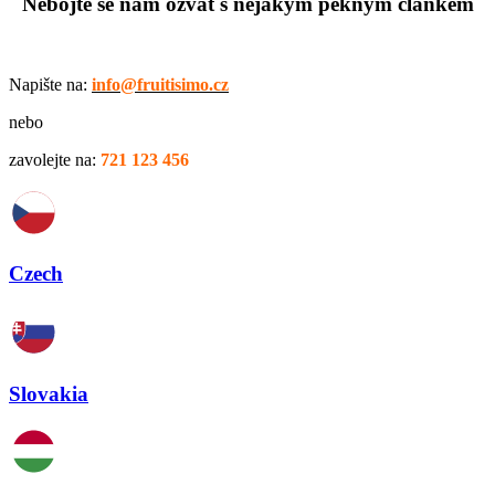
Nebojte se nám ozvat s nějakým pěkným článkem
Napište na:
info@fruitisimo.cz
nebo
zavolejte na:
721 123 456
Czech
Slovakia