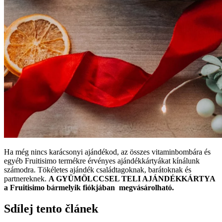
Ha még nincs karácsonyi ajándékod, az összes vitaminbombára és
egyéb Fruitisimo termékre érvényes ajándékkártyákat kínálunk
számodra. Tökéletes ajándék családtagoknak, barátoknak és
partnereknek.
A GYÜMÖLCCSEL TELI AJÁNDÉKKÁRTYA
a Fruitisimo bármelyik fiókjában megvásárolható.
Sdílej tento článek