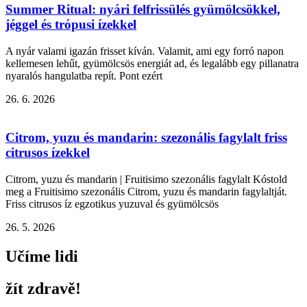
Summer Ritual: nyári felfrissülés gyümölcsökkel,
jéggel és trópusi ízekkel
A nyár valami igazán frisset kíván. Valamit, ami egy forró napon
kellemesen lehűt, gyümölcsös energiát ad, és legalább egy pillanatra
nyaralós hangulatba repít. Pont ezért
26. 6. 2026
Citrom, yuzu és mandarin: szezonális fagylalt friss
citrusos ízekkel
Citrom, yuzu és mandarin | Fruitisimo szezonális fagylalt Kóstold
meg a Fruitisimo szezonális Citrom, yuzu és mandarin fagylaltját.
Friss citrusos íz egzotikus yuzuval és gyümölcsös
26. 5. 2026
Učíme lidi
žít zdravě!