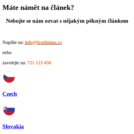
Máte námět na článek?
Nebojte se nám ozvat s nějakým pěkným článkem
Napište na:
info@fruitisimo.cz
nebo
zavolejte na:
721 123 456
Czech
Slovakia