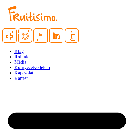
Blog
Rólunk
Média
Környezetvédelem
Kapcsolat
Karrier