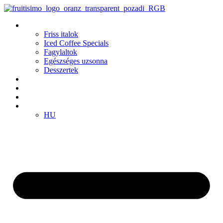
Ugrás
a
Termékek
tartalomhoz
Friss italok
Iced Coffee Specials
Fagylaltok
Egészséges uzsonna
Desszertek
Fiókok
Klub
Franchise
HU
HU