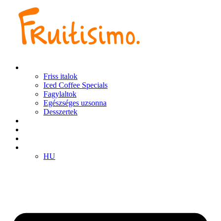
Ugrás
a
tartalomhoz
Termékek
Friss italok
Iced Coffee Specials
Fagylaltok
Egészséges uzsonna
Desszertek
Fiókok
Klub
Franchise
HU
HU