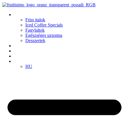
Ugrás
a
Termékek
tartalomhoz
Friss italok
Iced Coffee Specials
Fagylaltok
Egészséges uzsonna
Desszertek
Fiókok
Klub
Franchise
HU
HU