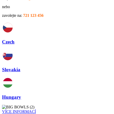
Napište na:
info@fruitisimo.cz
nebo
zavolejte na:
721 123 456
Czech
Slovakia