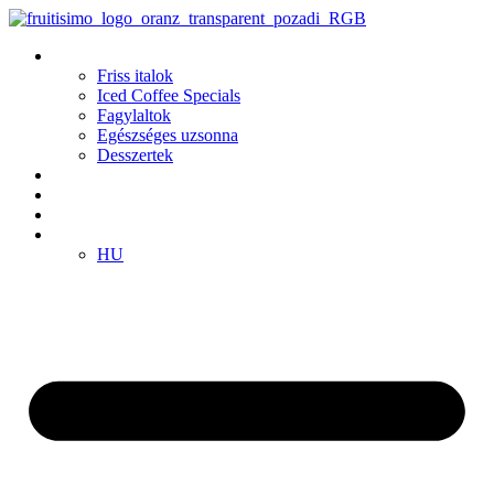
Ugrás
a
Termékek
tartalomhoz
Friss italok
Iced Coffee Specials
Fagylaltok
Egészséges uzsonna
Desszertek
Fiókok
Klub
Franchise
HU
HU