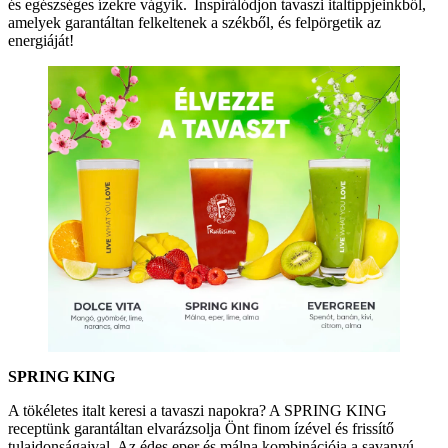
és egészséges ízekre vágyik. Inspirálódjon tavaszi italtippjeinkből,
amelyek garantáltan felkeltenek a székből, és felpörgetik az
energiáját!
SPRING KING
A tökéletes italt keresi a tavaszi napokra? A SPRING KING
receptünk garantáltan elvarázsolja Önt finom ízével és frissítő
tulajdonságaival. Az édes eper és málna kombinációja a savanyú