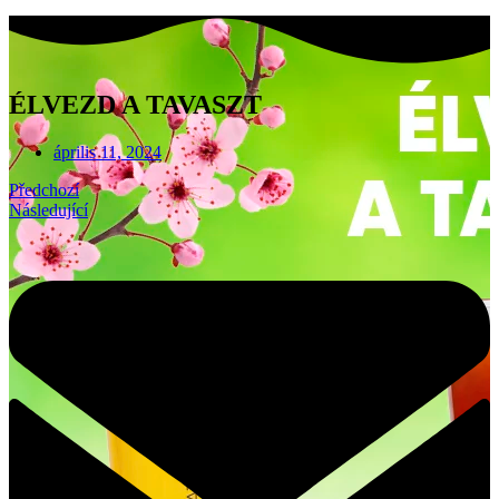
ÉLVEZD A TAVASZT
április 11, 2024
Předchozí
Následující