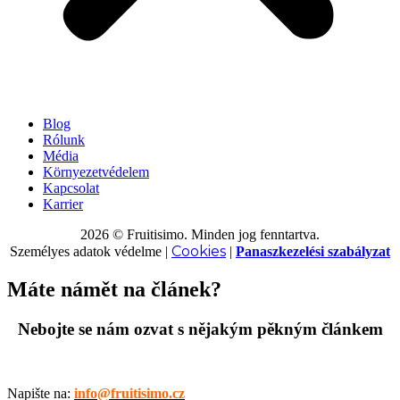
Blog
Rólunk
Média
Környezetvédelem
Kapcsolat
Karrier
2026 © Fruitisimo. Minden jog fenntartva.
Cookies
Személyes adatok védelme
|
|
Panaszkezelési szabályzat
Máte námět na článek?
Nebojte se nám ozvat s nějakým pěkným článkem