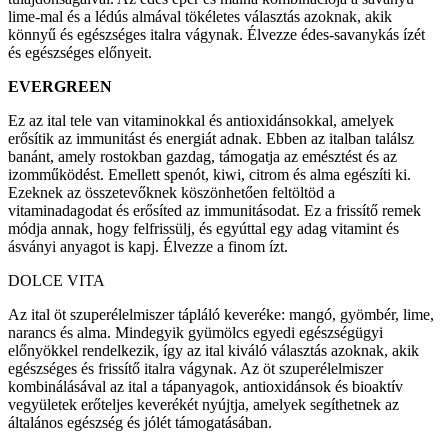
lime-mal és a lédús almával tökéletes választás azoknak, akik
könnyű és egészséges italra vágynak. Élvezze édes-savanykás ízét
és egészséges előnyeit.
EVERGREEN
Ez az ital tele van vitaminokkal és antioxidánsokkal, amelyek
erősítik az immunitást és energiát adnak. Ebben az italban találsz
banánt, amely rostokban gazdag, támogatja az emésztést és az
izomműködést. Emellett spenót, kiwi, citrom és alma egészíti ki.
Ezeknek az összetevőknek köszönhetően feltöltöd a
vitaminadagodat és erősíted az immunitásodat. Ez a frissítő remek
módja annak, hogy felfrissülj, és egyúttal egy adag vitamint és
ásványi anyagot is kapj. Élvezze a finom ízt.
DOLCE VITA
Az ital öt szuperélelmiszer tápláló keveréke: mangó, gyömbér, lime,
narancs és alma. Mindegyik gyümölcs egyedi egészségügyi
előnyökkel rendelkezik, így az ital kiváló választás azoknak, akik
egészséges és frissítő italra vágynak. Az öt szuperélelmiszer
kombinálásával az ital a tápanyagok, antioxidánsok és bioaktív
vegyületek erőteljes keverékét nyújtja, amelyek segíthetnek az
általános egészség és jólét támogatásában.