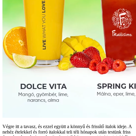
Végre itt a tavasz, és ezzel együtt a könnyű és frissítő italok ideje. A
nehéz ételekkel és forró italokkal teli téli hónapok után testünk friss