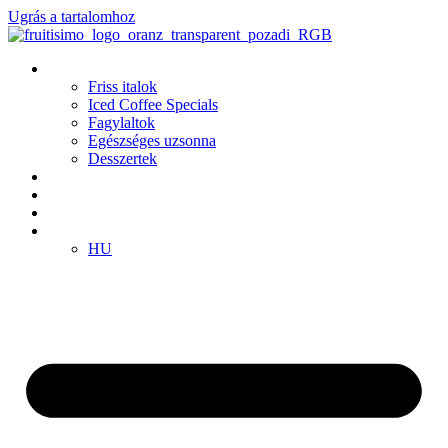
Ugrás a tartalomhoz
Termékek
Friss italok
Iced Coffee Specials
Fagylaltok
Egészséges uzsonna
Desszertek
Fiókok
Klub
Franchise
HU
HU