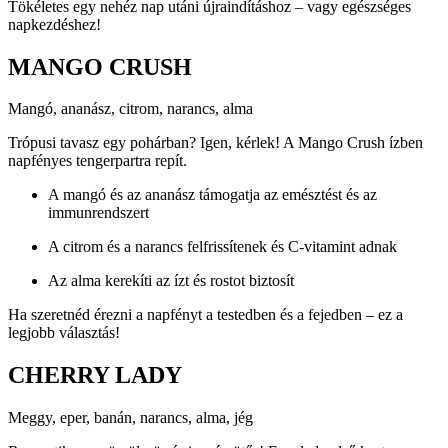
Tökéletes egy nehéz nap utáni újraindításhoz – vagy egészséges
napkezdéshez!
MANGO CRUSH
Mangó, ananász, citrom, narancs, alma
Trópusi tavasz egy pohárban? Igen, kérlek! A Mango Crush ízben
napfényes tengerpartra repít.
A mangó és az ananász támogatja az emésztést és az
immunrendszert
A citrom és a narancs felfrissítenek és C-vitamint adnak
Az alma kerekíti az ízt és rostot biztosít
Ha szeretnéd érezni a napfényt a testedben és a fejedben – ez a
legjobb választás!
CHERRY LADY
Meggy, eper, banán, narancs, alma, jég