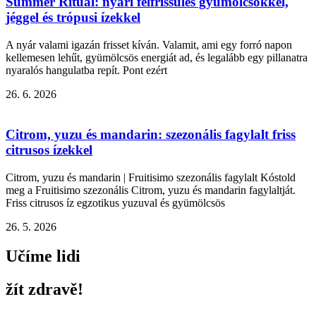
Summer Ritual: nyári felfrissülés gyümölcsökkel,
jéggel és trópusi ízekkel
A nyár valami igazán frisset kíván. Valamit, ami egy forró napon
kellemesen lehűt, gyümölcsös energiát ad, és legalább egy pillanatra
nyaralós hangulatba repít. Pont ezért
26. 6. 2026
Citrom, yuzu és mandarin: szezonális fagylalt friss
citrusos ízekkel
Citrom, yuzu és mandarin | Fruitisimo szezonális fagylalt Kóstold
meg a Fruitisimo szezonális Citrom, yuzu és mandarin fagylaltját.
Friss citrusos íz egzotikus yuzuval és gyümölcsös
26. 5. 2026
Učíme lidi
žít zdravě!