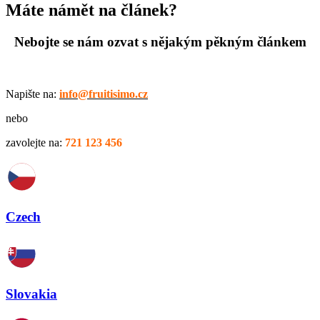
Máte námět na článek?
Nebojte se nám ozvat s nějakým pěkným článkem
Napište na:
info@fruitisimo.cz
nebo
zavolejte na:
721 123 456
Czech
Slovakia