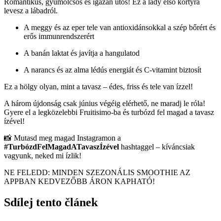
Romantikus, gyümölcsös és igazán ütős! Ez a lady első kortyra
levesz a lábadról.
A meggy és az eper tele van antioxidánsokkal a szép bőrért és
erős immunrendszerért
A banán laktat és javítja a hangulatod
A narancs és az alma lédús energiát és C-vitamint biztosít
Ez a hölgy olyan, mint a tavasz – édes, friss és tele van ízzel!
A három újdonság csak június végéig elérhető, ne maradj le róla!
Gyere el a legközelebbi Fruitisimo-ba és turbózd fel magad a tavasz
ízével!
📸 Mutasd meg magad Instagramon a
#TurbózdFelMagadATavaszÍzével
hashtaggel – kíváncsiak
vagyunk, neked mi ízlik!
NE FELEDD: MINDEN SZEZONÁLIS SMOOTHIE AZ
APPBAN KEDVEZŐBB ÁRON KAPHATÓ!
Sdílej tento článek