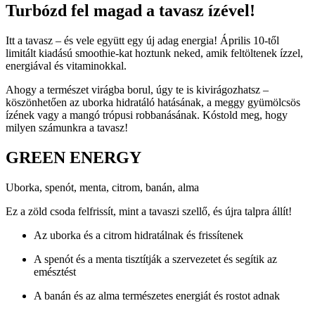
Turbózd fel magad a tavasz ízével!
Itt a tavasz – és vele együtt egy új adag energia! Április 10-től
limitált kiadású smoothie-kat hoztunk neked, amik feltöltenek ízzel,
energiával és vitaminokkal.
Ahogy a természet virágba borul, úgy te is kivirágozhatsz –
köszönhetően az uborka hidratáló hatásának, a meggy gyümölcsös
ízének vagy a mangó trópusi robbanásának. Kóstold meg, hogy
milyen számunkra a tavasz!
GREEN ENERGY
Uborka, spenót, menta, citrom, banán, alma
Ez a zöld csoda felfrissít, mint a tavaszi szellő, és újra talpra állít!
Az uborka és a citrom hidratálnak és frissítenek
A spenót és a menta tisztítják a szervezetet és segítik az
emésztést
A banán és az alma természetes energiát és rostot adnak