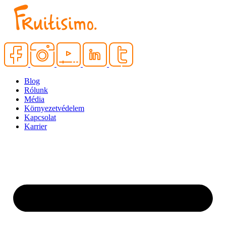
Blog
Rólunk
Média
Környezetvédelem
Kapcsolat
Karrier