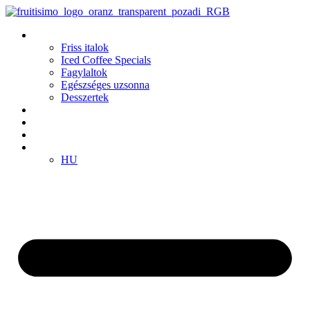
Ugrás
a
Termékek
tartalomhoz
Friss italok
Iced Coffee Specials
Fagylaltok
Egészséges uzsonna
Desszertek
Fiókok
Klub
Franchise
HU
HU