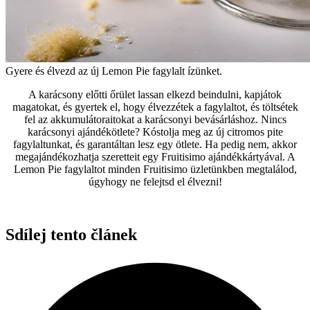
Gyere és élvezd az új Lemon Pie fagylalt ízünket.
A karácsony előtti őrület lassan elkezd beindulni, kapjátok
magatokat, és gyertek el, hogy élvezzétek a fagylaltot, és töltsétek
fel az akkumulátoraitokat a karácsonyi bevásárláshoz. Nincs
karácsonyi ajándékötlete? Kóstolja meg az új citromos pite
fagylaltunkat, és garantáltan lesz egy ötlete. Ha pedig nem, akkor
megajándékozhatja szeretteit egy Fruitisimo ajándékkártyával. A
Lemon Pie fagylaltot minden Fruitisimo üzletünkben megtalálod,
úgyhogy ne felejtsd el élvezni!
Sdílej tento článek