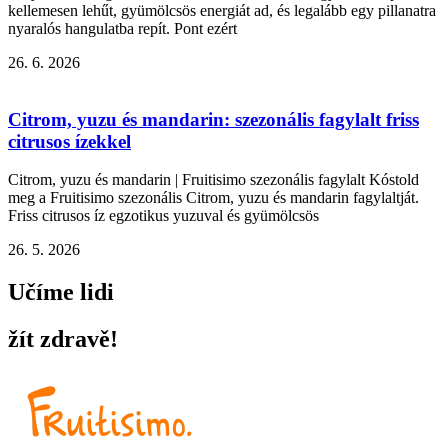
kellemesen lehűt, gyümölcsös energiát ad, és legalább egy pillanatra
nyaralós hangulatba repít. Pont ezért
26. 6. 2026
Citrom, yuzu és mandarin: szezonális fagylalt friss
citrusos ízekkel
Citrom, yuzu és mandarin | Fruitisimo szezonális fagylalt Kóstold
meg a Fruitisimo szezonális Citrom, yuzu és mandarin fagylaltját.
Friss citrusos íz egzotikus yuzuval és gyümölcsös
26. 5. 2026
Učíme lidi
žít zdravě!