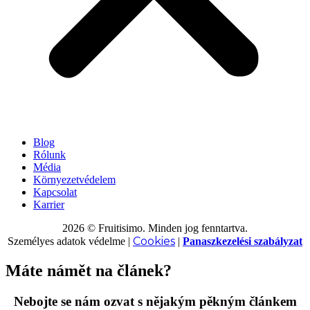
Blog
Rólunk
Média
Környezetvédelem
Kapcsolat
Karrier
2026 © Fruitisimo. Minden jog fenntartva.
Cookies
Személyes adatok védelme
|
|
Panaszkezelési szabályzat
Máte námět na článek?
Nebojte se nám ozvat s nějakým pěkným článkem