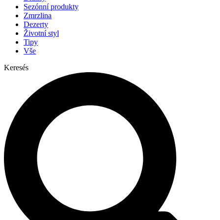
Sezónní produkty
Zmrzlina
Dezerty
Životní styl
Tipy
Vše
Keresés