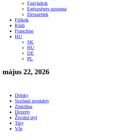
Fagylaltok
Egészséges uzsonna
Desszertek
Fiókok
Klub
Franchise
HU
SK
HU
DE
PL
május 22, 2026
Drinky
Sezónní produkty
Zmrzlina
Dezerty
Životní styl
Tipy
Vše