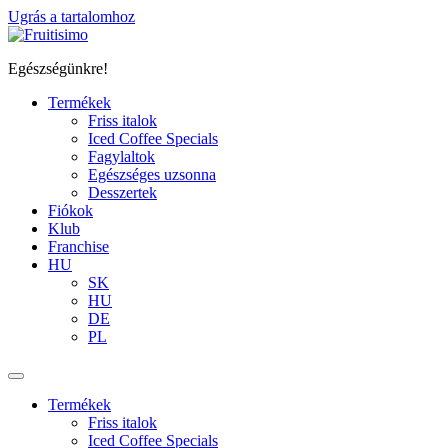
Ugrás a tartalomhoz
Egészségünkre!
Termékek
Friss italok
Iced Coffee Specials
Fagylaltok
Egészséges uzsonna
Desszertek
Fiókok
Klub
Franchise
HU
SK
HU
DE
PL
Termékek
Friss italok
Iced Coffee Specials