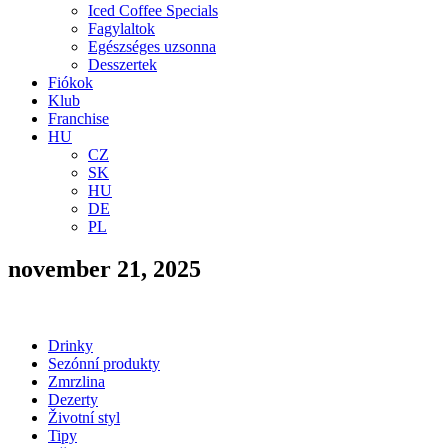
Iced Coffee Specials
Fagylaltok
Egészséges uzsonna
Desszertek
Fiókok
Klub
Franchise
HU
CZ
SK
HU
DE
PL
november 21, 2025
Drinky
Sezónní produkty
Zmrzlina
Dezerty
Životní styl
Tipy