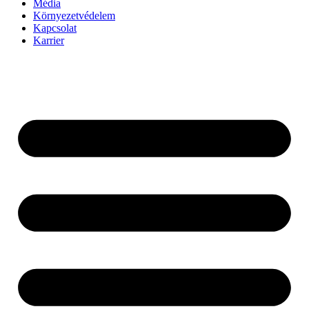
Média
Környezetvédelem
Kapcsolat
Karrier