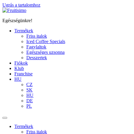
Ugrás a tartalomhoz
Egészségünkre!
Termékek
Friss italok
Iced Coffee Specials
Fagylaltok
Egészséges uzsonna
Desszertek
Fiókok
Klub
Franchise
HU
CZ
SK
HU
DE
PL
Termékek
Friss italok