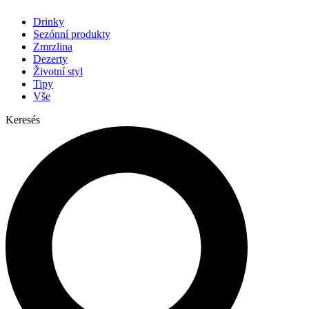
Drinky
Sezónní produkty
Zmrzlina
Dezerty
Životní styl
Tipy
Vše
Keresés