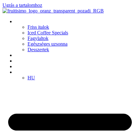
Ugrás a tartalomhoz
Termékek
Friss italok
Iced Coffee Specials
Fagylaltok
Egészséges uzsonna
Desszertek
Fiókok
Klub
Franchise
HU
HU