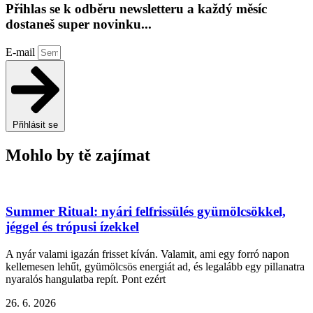
Přihlas se k odběru newsletteru a každý měsíc
dostaneš super novinku...
E-mail
Přihlásit se
Mohlo by tě zajímat
Summer Ritual: nyári felfrissülés gyümölcsökkel,
jéggel és trópusi ízekkel
A nyár valami igazán frisset kíván. Valamit, ami egy forró napon
kellemesen lehűt, gyümölcsös energiát ad, és legalább egy pillanatra
nyaralós hangulatba repít. Pont ezért
26. 6. 2026