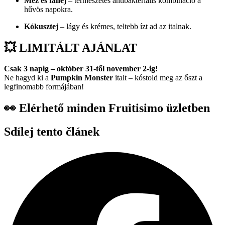
Méz és fahéj
– természetes antibakteriális kombináció a
hűvös napokra.
Kókusztej
– lágy és krémes, teltebb ízt ad az italnak.
💥 LIMITÁLT AJÁNLAT
Csak 3 napig – október 31-től november 2-ig!
Ne hagyd ki a
Pumpkin Monster
italt – kóstold meg az őszt a
legfinomabb formájában!
👀 Elérhető minden Fruitisimo üzletben
Sdílej tento článek