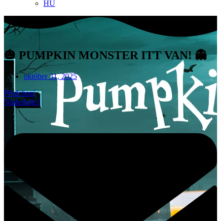
HU
🎃 PUMPKIN MONSTER ITT VAN! 👻
október 31, 2025
Předchozí
Následující