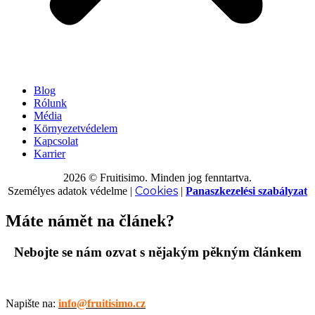
Blog
Rólunk
Média
Környezetvédelem
Kapcsolat
Karrier
2026 © Fruitisimo. Minden jog fenntartva.
Cookies
Személyes adatok védelme
|
|
Panaszkezelési szabályzat
Máte námět na článek?
Nebojte se nám ozvat s nějakým pěkným článkem
Napište na:
info@fruitisimo.cz