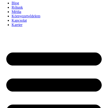
Blog
Rólunk
Média
Környezetvédelem
Kapcsolat
Karrier