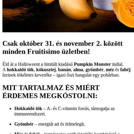
Csak október 31. és november 2. között
minden Fruitisimo üzletben!
Éld át a Halloweent a limitált kiadású
Pumpkin Monster
itallal.
A
hokkaidó tök
,
kókusztej
,
banán
,
alma
,
gyömbér
,
méz
és
fahéj
ízeinek tökéletes keveréke – igazi őszi hangulat egy pohárban.
MIT TARTALMAZ ÉS MIÉRT
ÉRDEMES MEGKÓSTOLNI:
Hokkaidó tök
– A- és C-vitamin forrás, támogatja az
immunrendszert.
Gyömbér
– energiát ad és felmelegít.